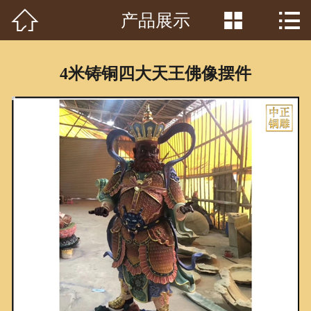



产品展示
首页

关于我们
4米铸铜四大天王佛像摆件
工程案例
产品中心
客户见证
常识问答
新闻资讯
荣誉资质
泥塑鉴赏