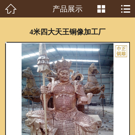



产品展示
首页

关于我们
4米四大天王铜像加工厂
工程案例
产品中心
客户见证
常识问答
新闻资讯
荣誉资质
泥塑鉴赏