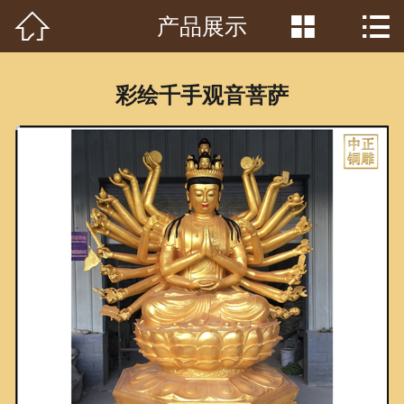



产品展示
首页

关于我们
彩绘千手观音菩萨
工程案例
产品中心
客户见证
常识问答
新闻资讯
荣誉资质
泥塑鉴赏