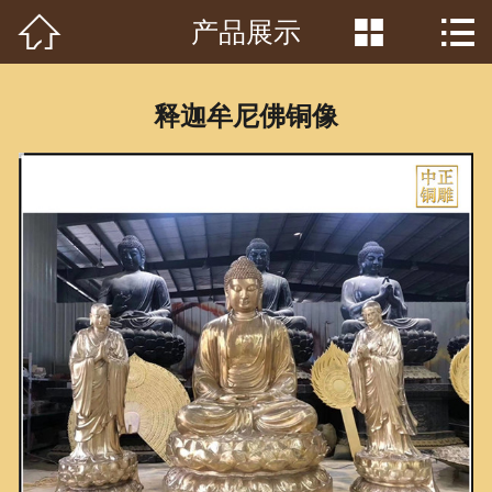



产品展示
首页

关于我们
释迦牟尼佛铜像
工程案例
产品中心
客户见证
常识问答
新闻资讯
荣誉资质
泥塑鉴赏