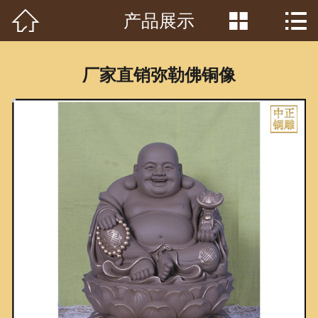



产品展示
首页

关于我们
厂家直销弥勒佛铜像
工程案例
产品中心
客户见证
常识问答
新闻资讯
荣誉资质
泥塑鉴赏