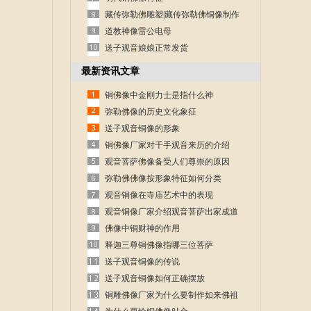
藏传弥勒佛雕塑|藏传弥勒佛铜像制作
道教神像雷公电母
送子观音娘娘正常发货
最新资讯文章
铜佛像中金刚力士是指什么神
弥勒佛像的历史文化象征
送子观音铜像的形象
铜佛像厂家对千手观音来历的介绍
观音菩萨佛像备受人们尊崇的原因
弥勒佛佛像按形象特征如何分类
观音铜像在寺庙艺术中的表现
观音铜像厂家介绍观音菩萨出家成道
的故事
佛像中铜财神的作用
释迦三尊铜佛像指哪三位菩萨
送子观音铜像的传说
送子观音铜像如何正确摆放
铜雕佛像厂家为什么要制作如来佛祖