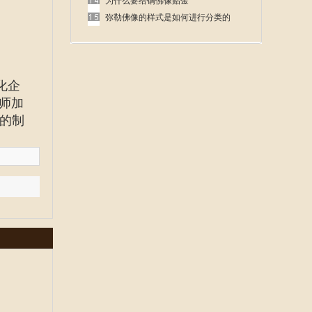
呢
为什么要给铜佛像贴金
弥勒佛像的样式是如何进行分类的
化企
师加
的制