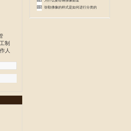
呢
为什么要给铜佛像贴金
弥勒佛像的样式是如何进行分类的
管
工制
作人