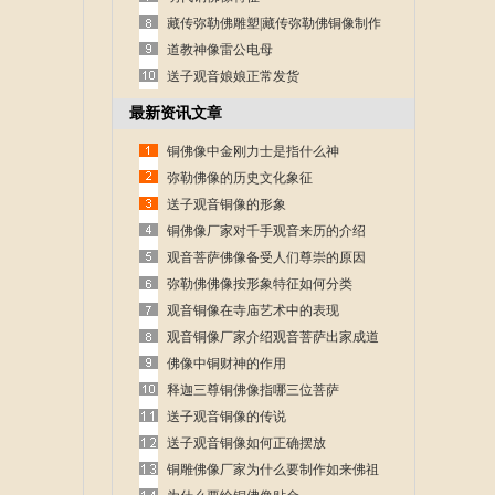
藏传弥勒佛雕塑|藏传弥勒佛铜像制作
道教神像雷公电母
送子观音娘娘正常发货
最新资讯文章
铜佛像中金刚力士是指什么神
弥勒佛像的历史文化象征
送子观音铜像的形象
铜佛像厂家对千手观音来历的介绍
观音菩萨佛像备受人们尊崇的原因
弥勒佛佛像按形象特征如何分类
观音铜像在寺庙艺术中的表现
观音铜像厂家介绍观音菩萨出家成道
的故事
佛像中铜财神的作用
释迦三尊铜佛像指哪三位菩萨
送子观音铜像的传说
送子观音铜像如何正确摆放
铜雕佛像厂家为什么要制作如来佛祖