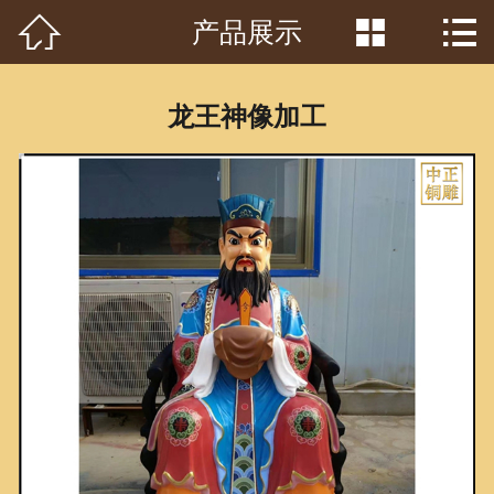



产品展示
首页

关于我们
龙王神像加工
工程案例
产品中心
客户见证
常识问答
新闻资讯
荣誉资质
泥塑鉴赏