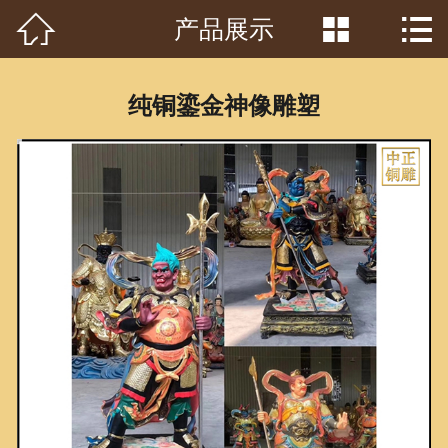



产品展示
首页

关于我们
纯铜鎏金神像雕塑
工程案例
产品中心
客户见证
常识问答
新闻资讯
荣誉资质
泥塑鉴赏