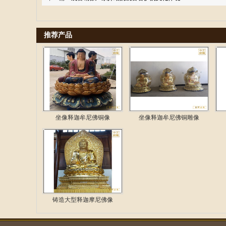
推荐产品
坐像释迦牟尼佛铜像
坐像释迦牟尼佛铜雕像
铸造大型释迦摩尼佛像