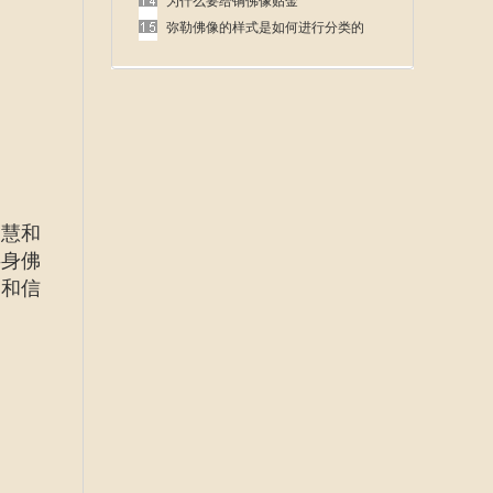
呢
为什么要给铜佛像贴金
弥勒佛像的样式是如何进行分类的
智慧和
半身佛
统和信