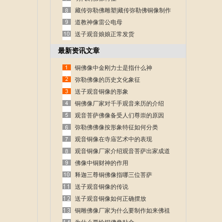
藏传弥勒佛雕塑|藏传弥勒佛铜像制作
道教神像雷公电母
送子观音娘娘正常发货
最新资讯文章
铜佛像中金刚力士是指什么神
弥勒佛像的历史文化象征
送子观音铜像的形象
铜佛像厂家对千手观音来历的介绍
观音菩萨佛像备受人们尊崇的原因
弥勒佛佛像按形象特征如何分类
观音铜像在寺庙艺术中的表现
观音铜像厂家介绍观音菩萨出家成道
的故事
佛像中铜财神的作用
释迦三尊铜佛像指哪三位菩萨
送子观音铜像的传说
送子观音铜像如何正确摆放
铜雕佛像厂家为什么要制作如来佛祖