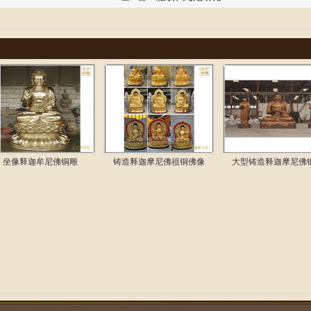
坐像释迦牟尼佛铜雕
铸造释迦摩尼佛祖铜佛像
大型铸造释迦摩尼佛