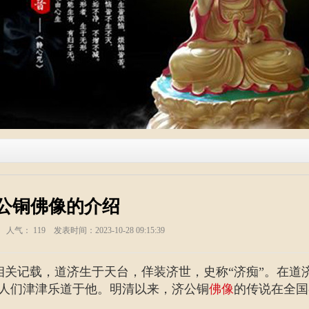
公铜佛像的介绍
塑 人气：
119
发表时间：2023-10-28 09:15:39
关记载，道济生于天台，佯装济世，史称“济痴”。在道
人们津津乐道于他。明清以来，济公铜
佛像
的传说在全国