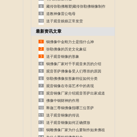
藏传弥勒佛雕塑|藏传弥勒佛铜像制作
道教神像雷公电母
送子观音娘娘正常发货
最新资讯文章
铜佛像中金刚力士是指什么神
弥勒佛像的历史文化象征
送子观音铜像的形象
铜佛像厂家对千手观音来历的介绍
观音菩萨佛像备受人们尊崇的原因
弥勒佛佛像按形象特征如何分类
观音铜像在寺庙艺术中的表现
观音铜像厂家介绍观音菩萨出家成道
的故事
佛像中铜财神的作用
释迦三尊铜佛像指哪三位菩萨
送子观音铜像的传说
送子观音铜像如何正确摆放
铜雕佛像厂家为什么要制作如来佛祖