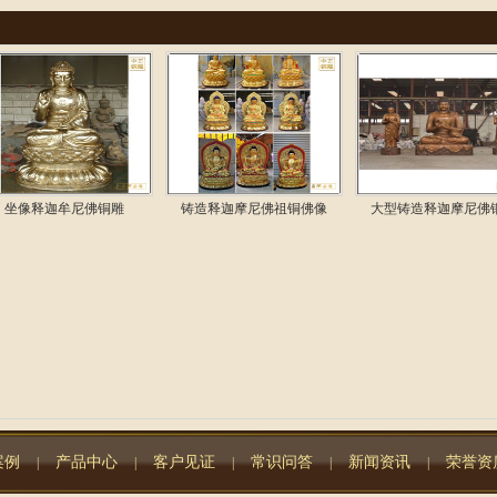
坐像释迦牟尼佛铜雕
铸造释迦摩尼佛祖铜佛像
大型铸造释迦摩尼佛
案例
产品中心
客户见证
常识问答
新闻资讯
荣誉资
|
|
|
|
|