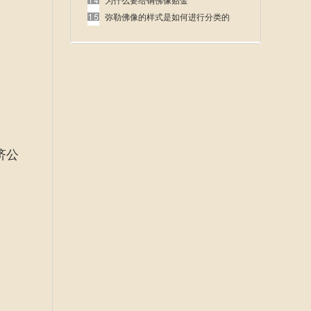
呢
为什么要给铜佛像贴金
弥勒佛像的样式是如何进行分类的
济公