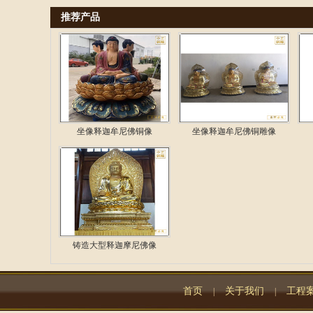
推荐产品
坐像释迦牟尼佛铜像
坐像释迦牟尼佛铜雕像
铸造大型释迦摩尼佛像
首页
关于我们
工程
|
|