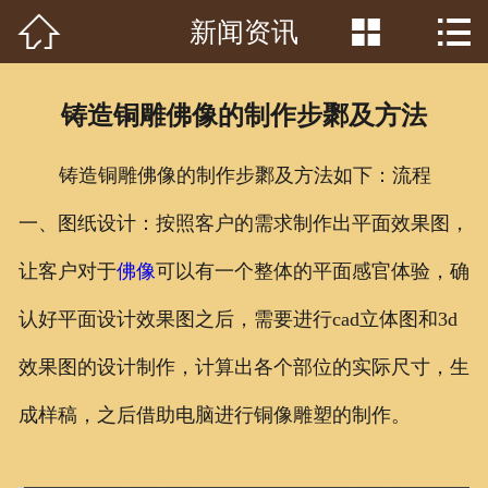



新闻资讯
首页

关于我们
铸造铜雕佛像的制作步鄹及方法
工程案例
铸造铜雕佛像的制作步鄹及方法如下：流程
产品中心
一、图纸设计：按照客户的需求制作出平面效果图，
客户见证
让客户对于
佛像
可以有一个整体的平面感官体验，确
常识问答
认好平面设计效果图之后，需要进行cad立体图和3d
新闻资讯
效果图的设计制作，计算出各个部位的实际尺寸，生
成样稿，之后借助电脑进行铜像雕塑的制作。
荣誉资质
泥塑鉴赏