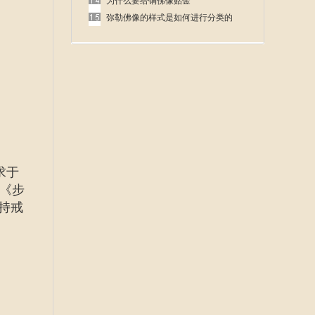
呢
为什么要给铜佛像贴金
弥勒佛像的样式是如何进行分类的
求于
《步
持戒