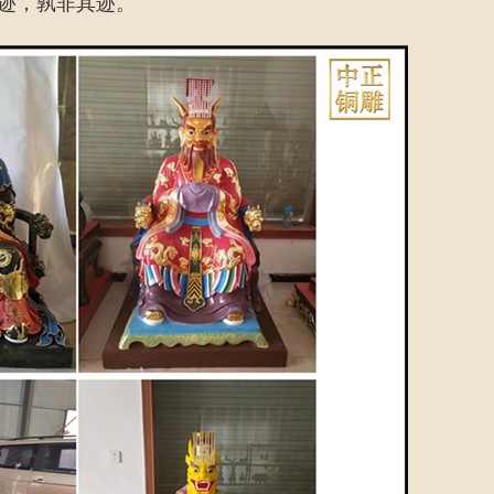
迹，孰非其迹。