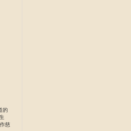
道的
生
作慈