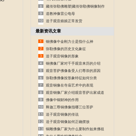
藏传弥勒佛雕塑|藏传弥勒佛铜像制作
道教神像雷公电母
送子观音娘娘正常发货
最新资讯文章
铜佛像中金刚力士是指什么神
弥勒佛像的历史文化象征
送子观音铜像的形象
铜佛像厂家对千手观音来历的介绍
观音菩萨佛像备受人们尊崇的原因
弥勒佛佛像按形象特征如何分类
观音铜像在寺庙艺术中的表现
观音铜像厂家介绍观音菩萨出家成道
的故事
佛像中铜财神的作用
释迦三尊铜佛像指哪三位菩萨
送子观音铜像的传说
送子观音铜像如何正确摆放
铜雕佛像厂家为什么要制作如来佛祖