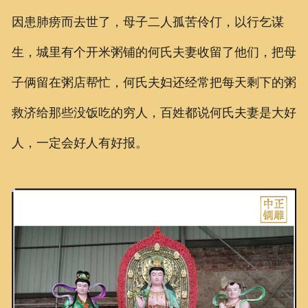
因患肺痨而去世了，母子二人孤苦伶仃，以行乞谋
生，城里有个开米粥铺的何氏夫妻收留了他们，把母
子俩留在粥店帮忙，何氏夫妇还经常把每天剩下的粥
救济给那些没饭吃的穷人，百姓都说何氏夫妻是大好
人，一定会好人有好报。