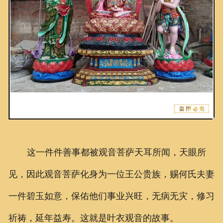
这一件件善事都被观音菩萨天耳所闻，天眼所
见，因此观音菩萨化身为一位王公贵族，赐何氏夫妻
一件碧玉如意，保佑他们事业兴旺，无病无灾，修习
祈祷，延年益寿。这就是叶衣观音的故事。