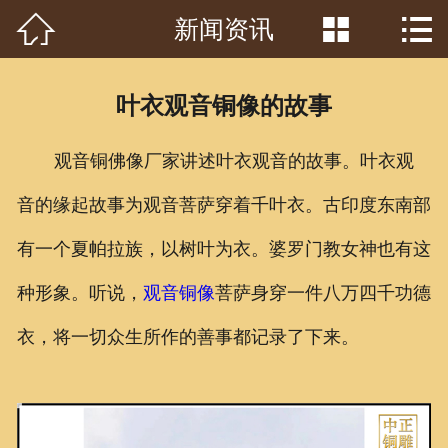



新闻资讯
首页

关于我们
叶衣观音铜像的故事
工程案例
观音铜佛像厂家讲述叶衣观音的故事。叶衣观
产品中心
音的缘起故事为观音菩萨穿着千叶衣。古印度东南部
客户见证
有一个夏帕拉族，以树叶为衣。婆罗门教女神也有这
常识问答
种形象。听说，
观音铜像
菩萨身穿一件八万四千功德
新闻资讯
衣，将一切众生所作的善事都记录了下来。
荣誉资质
泥塑鉴赏