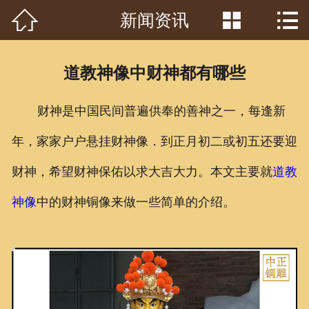



新闻资讯
首页

关于我们
道教神像中财神都有哪些
工程案例
财神是中国民间普遍供奉的善神之一，每逢新
产品中心
年，家家户户悬挂财神像．到正月初二或初五还要迎
客户见证
财神，希望财神保佑以求大吉大力。本文主要就
道教
常识问答
神像
中的财神铜像来做一些简单的介绍。
新闻资讯
荣誉资质
泥塑鉴赏