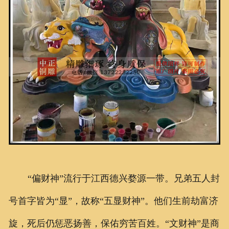
“偏财神”流行于江西德兴婺源一带。兄弟五人封
号首字皆为“显”，故称“五显财神”。他们生前劫富济
旋，死后仍惩恶扬善，保佑穷苦百姓。“文财神”是商