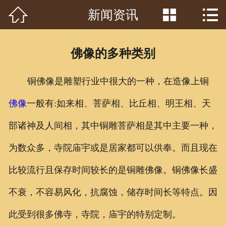



新闻资讯
首页

关于我们
佛像的多种类别
工程案例
铜佛像是雕塑行业中很大的一种，在造像上铜
产品中心
佛像
一般有:如来相、菩萨相、比丘相、明王相、天
客户见证
部诸神及人间相，其中铜雕菩萨相是其中主要一种，
常识问答
为数众多，寺院庙宇或是居家都可以供奉。而且现在
新闻资讯
比较流行且保存时间较长的是铜雕佛像。铜佛像长盛
不衰，不容易风化，抗腐蚀，储存时间长等特点。因
荣誉资质
此受到很多佛寺，寺院，庙宇的特别定制。
泥塑鉴赏