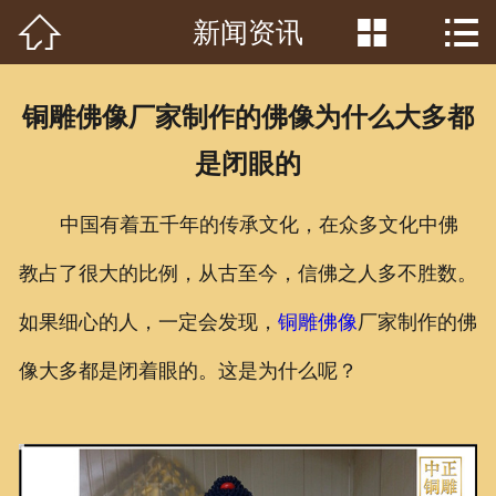



新闻资讯
首页

关于我们
铜雕佛像厂家制作的佛像为什么大多都
工程案例
是闭眼的
产品中心
中国有着五千年的传承文化，在众多文化中佛
客户见证
教占了很大的比例，从古至今，信佛之人多不胜数。
常识问答
如果细心的人，一定会发现，
铜雕佛像
厂家制作的佛
新闻资讯
像大多都是闭着眼的。这是为什么呢？
荣誉资质
泥塑鉴赏