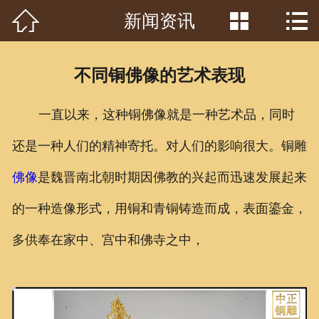



新闻资讯
首页

关于我们
不同铜佛像的艺术表现
工程案例
一直以来，这种铜佛像就是一种艺术品，同时
产品中心
还是一种人们的精神寄托。对人们的影响很大。铜雕
客户见证
佛像
是魏晋南北朝时期因佛教的兴起而迅速发展起来
常识问答
的一种造像形式，用铜和青铜铸造而成，表面鎏金，
新闻资讯
多供奉在家中、宫中和佛寺之中，
荣誉资质
泥塑鉴赏