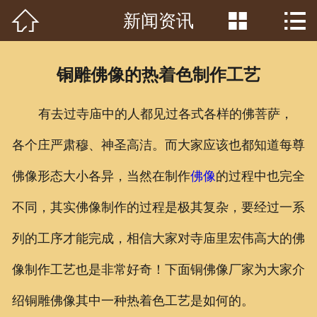



新闻资讯
首页

关于我们
铜雕佛像的热着色制作工艺
工程案例
有去过寺庙中的人都见过各式各样的佛菩萨，
产品中心
各个庄严肃穆、神圣高洁。而大家应该也都知道每尊
客户见证
佛像形态大小各异，当然在制作
佛像
的过程中也完全
常识问答
不同，其实佛像制作的过程是极其复杂，要经过一系
新闻资讯
列的工序才能完成，相信大家对寺庙里宏伟高大的佛
像制作工艺也是非常好奇！下面铜佛像厂家为大家介
荣誉资质
绍铜雕佛像其中一种热着色工艺是如何的。
泥塑鉴赏