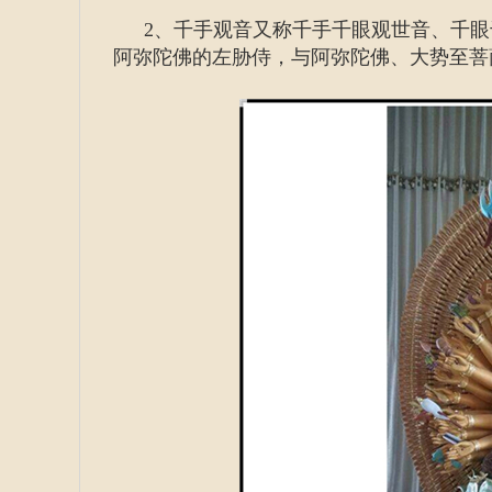
2、千手观音又称千手千眼观世音、千
阿弥陀佛的左胁侍，与阿弥陀佛、大势至菩萨