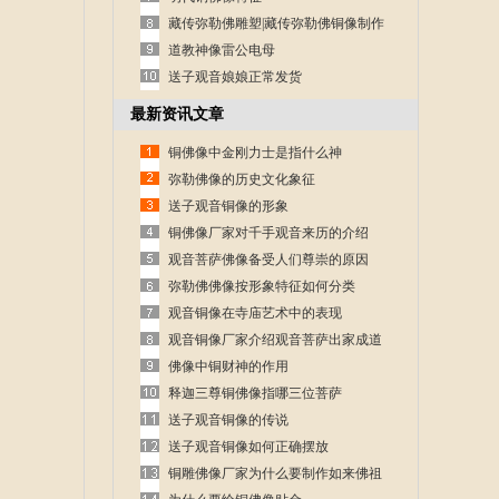
藏传弥勒佛雕塑|藏传弥勒佛铜像制作
道教神像雷公电母
送子观音娘娘正常发货
最新资讯文章
铜佛像中金刚力士是指什么神
弥勒佛像的历史文化象征
送子观音铜像的形象
铜佛像厂家对千手观音来历的介绍
观音菩萨佛像备受人们尊崇的原因
弥勒佛佛像按形象特征如何分类
观音铜像在寺庙艺术中的表现
观音铜像厂家介绍观音菩萨出家成道
的故事
佛像中铜财神的作用
释迦三尊铜佛像指哪三位菩萨
送子观音铜像的传说
送子观音铜像如何正确摆放
铜雕佛像厂家为什么要制作如来佛祖