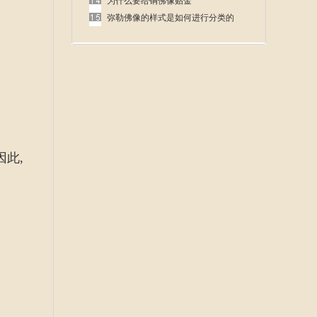
呢
为什么要给铜佛像贴金
弥勒佛像的样式是如何进行分类的
此,