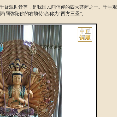
眼千臂观世音等，是我国民间信仰的四大菩萨之一。千手
(阿弥陀佛的右胁侍)合称为“西方三圣”。