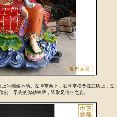
腿上半端坐不动。左脚掌向下，右脚掌横叠在左膝上，左
位前，早先的弥勒菩萨，皆取足倚坐之姿。