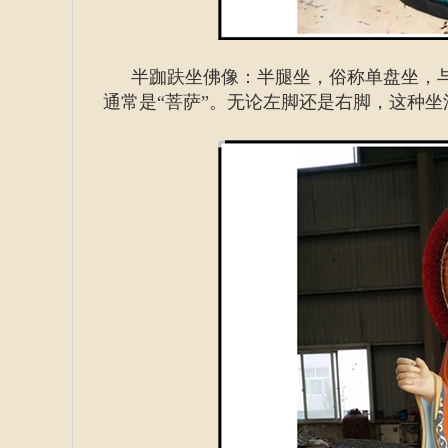
半跏趺坐佛像：半腿坐，俗称单盘坐，
通常是“菩萨”。无论左脚还是右脚，这种