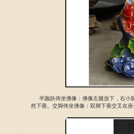
半跏趺倚坐佛像：佛像左腿放下，右小
然下垂。交脚倚坐佛像：双脚下垂交叉在座