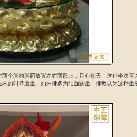
右两个脚的脚面放置左右两股上，足心朝天。这种坐法可
脚在内的叫降魔坐。如来佛多为结跏趺坐，佛教认为这种坐