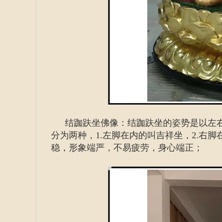
结跏趺坐佛像：结跏趺坐的姿势是以左
分为两种，1.左脚在内的叫吉祥坐，2.右
稳，形象端严，不易疲劳，身心端正；