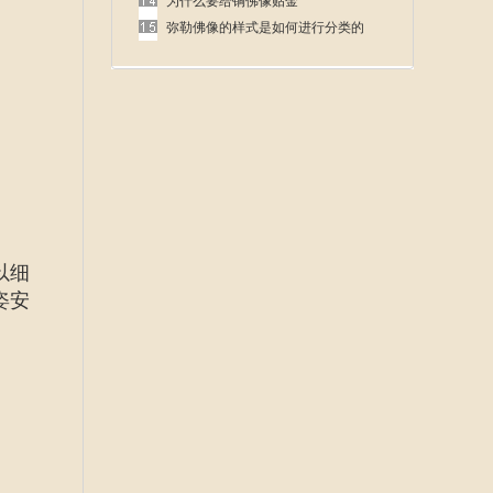
呢
为什么要给铜佛像贴金
弥勒佛像的样式是如何进行分类的
以细
姿安