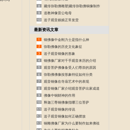
藏传弥勒佛雕塑|藏传弥勒佛铜像制作
道教神像雷公电母
送子观音娘娘正常发货
最新资讯文章
铜佛像中金刚力士是指什么神
弥勒佛像的历史文化象征
送子观音铜像的形象
铜佛像厂家对千手观音来历的介绍
观音菩萨佛像备受人们尊崇的原因
弥勒佛佛像按形象特征如何分类
观音铜像在寺庙艺术中的表现
观音铜像厂家介绍观音菩萨出家成道
的故事
佛像中铜财神的作用
释迦三尊铜佛像指哪三位菩萨
送子观音铜像的传说
送子观音铜像如何正确摆放
铜雕佛像厂家为什么要制作如来佛祖