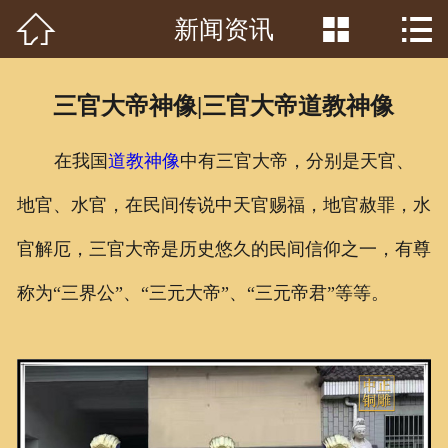



新闻资讯
首页

关于我们
三官大帝神像|三官大帝道教神像
工程案例
在我国
道教神像
中有三官大帝，分别是天官、
产品中心
地官、水官，在民间传说中天官赐福，地官赦罪，水
客户见证
官解厄，三官大帝是历史悠久的民间信仰之一，有尊
常识问答
称为“三界公”、“三元大帝”、“三元帝君”等等。
新闻资讯
荣誉资质
泥塑鉴赏