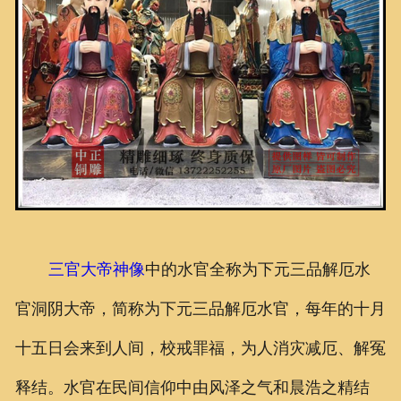
三官大帝神像
中的水官全称为下元三品解厄水
官洞阴大帝，简称为下元三品解厄水官，每年的十月
十五日会来到人间，校戒罪福，为人消灾减厄、解冤
释结。水官在民间信仰中由风泽之气和晨浩之精结