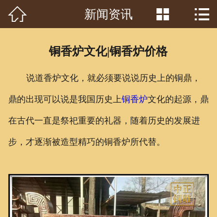



新闻资讯
首页

关于我们
铜香炉文化|铜香炉价格
工程案例
说道香炉文化，就必须要说说历史上的铜鼎，
产品中心
鼎的出现可以说是我国历史上
铜香炉
文化的起源，鼎
客户见证
在古代一直是祭祀重要的礼器，随着历史的发展进
常识问答
步，才逐渐被造型精巧的铜香炉所代替。
新闻资讯
荣誉资质
泥塑鉴赏