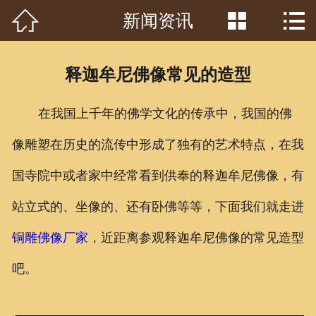



新闻资讯
首页

关于我们
释迦牟尼佛像常见的造型
工程案例
在我国上千年的佛学文化的传承中，我国的佛
产品中心
像雕塑在历史的流传中形成了独有的艺术特点，在我
客户见证
国寺院中或者家中经常看到供奉的释迦牟尼佛像，有
常识问答
站立式的、坐像的、还有卧佛等等，下面我们就走进
新闻资讯
铜雕佛像厂家
，近距离参观释迦牟尼佛像的常见造型
吧。
荣誉资质
泥塑鉴赏