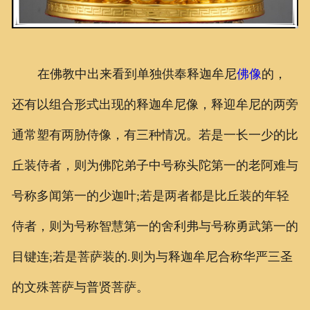
在佛教中出来看到单独供奉释迦牟尼
佛像
的，
还有以组合形式出现的释迦牟尼像，释迎牟尼的两旁
通常塑有两胁侍像，有三种情况。若是一长一少的比
丘装侍者，则为佛陀弟子中号称头陀第一的老阿难与
号称多闻第一的少迦叶;若是两者都是比丘装的年轻
侍者，则为号称智慧第一的舍利弗与号称勇武第一的
目键连;若是菩萨装的.则为与释迦牟尼合称华严三圣
的文殊菩萨与普贤菩萨。