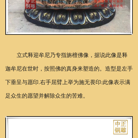
立式释迎牟尼乃专指旃檀佛像，据说此像是释
迦牟尼在世时，按照佛的真身来塑造的。造型是左手
下垂呈与愿印.右手屈臂上举为施无畏印:此像表示满
足众生的愿望并解除众生的苦难。