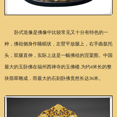
卧式造像是佛像中比较常见又十分有特色的一
种，佛祖侧身作睡眠状，左臂平放腿上，右手曲肱托
头，双腿直伸，实际上这是一幅佛祖的涅粱图。中国
最大的玉卧佛在福州西禅寺的玉佛楼.为约4米长的整
块翡翠雕成，而最大的石刻卧佛竟然长达36米。