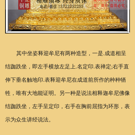
其中坐姿释迎牟尼有两种造型，一是.成道相呈
结跏跌坐，即左手横放左足上.名定印.表禅定;右手直
伸下垂名触地印.表释迎牟尼在成道前所作的种种牺
牲，唯有大地能证明。另一种是说法相释迦牟尼佛像
结跏跌坐，左手呈定印，右手在胸前屈指为环形，表
示为众生讲经说法。