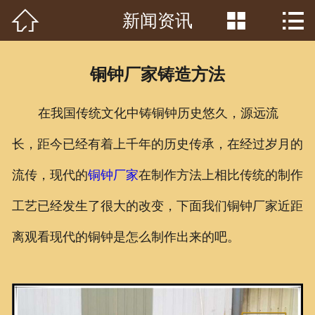



新闻资讯
首页

关于我们
铜钟厂家铸造方法
工程案例
在我国传统文化中铸铜钟历史悠久，源远流
产品中心
长，距今已经有着上千年的历史传承，在经过岁月的
客户见证
流传，现代的
铜钟厂家
在制作方法上相比传统的制作
常识问答
工艺已经发生了很大的改变，下面我们铜钟厂家近距
新闻资讯
离观看现代的铜钟是怎么制作出来的吧。
荣誉资质
泥塑鉴赏