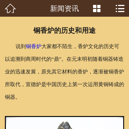



新闻资讯
首页

关于我们
铜香炉的历史和用途
工程案例
说到
铜香炉
大家都不陌生，香炉文化的历史可
产品中心
以追溯到商周时代的“鼎”。在元末明初随着铜器铸造
客户见证
业的迅速发展，原先其它材料的香炉，逐渐被铜香炉
常识问答
所取代，宣德炉是中国历史上第一次运用黄铜铸成的
新闻资讯
铜器。
荣誉资质
泥塑鉴赏