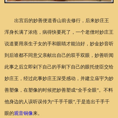
出宫后的妙善便道香山前去修行，后来妙庄王
浑身长满了浓疮，病得快要死了，一个老僧对妙庄王
说道要用亲生子女的手和眼睛才能治好，妙金妙音听
到后谁都不同意父亲献出自己的双手双眼，妙善听闻
此事之后立即剁下自己的手剜下自己的眼托使臣交给
妙庄王，经过此事妙庄王深受感动，并建立庙宇为妙
善塑像，在塑像的时候把妙善塑成“全手全眼”。不料
他身边的人误听误传为“千手千眼”,于是造出千手千
眼的
观音铜像
来。