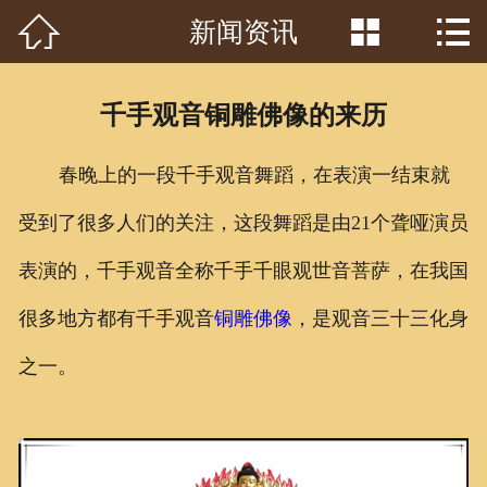



新闻资讯
首页

关于我们
千手观音铜雕佛像的来历
工程案例
春晚上的一段千手观音舞蹈，在表演一结束就
产品中心
受到了很多人们的关注，这段舞蹈是由21个聋哑演员
客户见证
表演的，千手观音全称千手千眼观世音菩萨，在我国
常识问答
很多地方都有千手观音
铜雕佛像
，是观音三十三化身
新闻资讯
之一。
荣誉资质
泥塑鉴赏