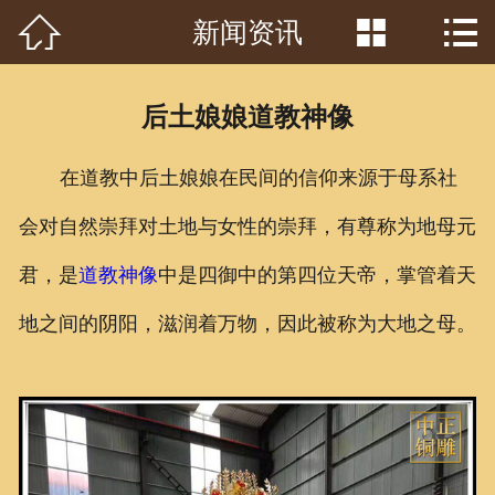



新闻资讯
首页

关于我们
后土娘娘道教神像
工程案例
在道教中后土娘娘在民间的信仰来源于母系社
产品中心
会对自然崇拜对土地与女性的崇拜，有尊称为地母元
客户见证
君，是
道
教神像
中是四御中的第四位天帝，掌管着天
常识问答
地之间的阴阳，滋润着万物，因此被称为大地之母。
新闻资讯
荣誉资质
泥塑鉴赏