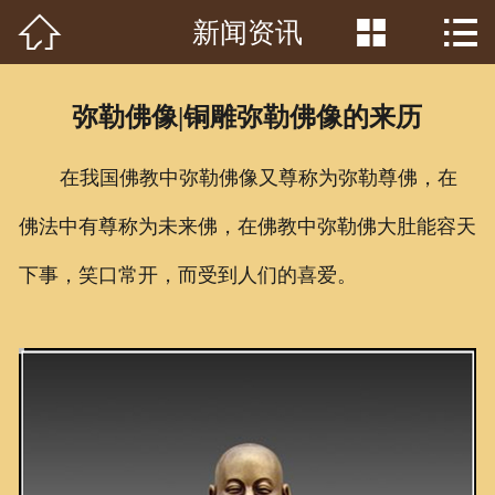



新闻资讯
首页

关于我们
弥勒佛像|铜雕弥勒佛像的来历
工程案例
在我国佛教中弥勒佛像又尊称为弥勒尊佛，在
产品中心
佛法中有尊称为未来佛，在佛教中弥勒佛大肚能容天
客户见证
下事，笑口常开，而受到人们的喜爱。
常识问答
新闻资讯
荣誉资质
泥塑鉴赏