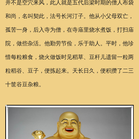
并不是空穴来风，此人就是五代后梁时期的僧人布袋
和尚，名叫契此，法号长河汀子。他从小父母双亡，
孤苦一身，后入寺为僧，在寺庙里烧水煮饭，打扫庙
院，做些杂活。他勤劳节俭，乐于助人。平时，他珍
惜每粒粮食，烧火做饭时见稻草、豆杆儿遗留一粒两
粒稻谷、豆子，便拣起来。天长日久，便积攒了二三
十筐谷豆杂粮。