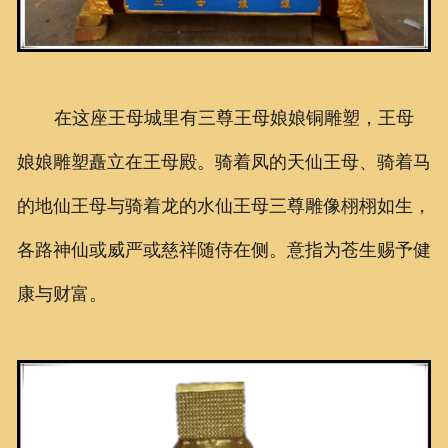
在这座王母城里有三尊王母娘娘铜雕塑，王母
娘娘雕塑矗立在王母殿。骑着凤的天仙王母、骑着马
的地仙王母与骑着龙的水仙王母三尊雕像栩栩如生，
各路神仙或威严或慈祥随侍在侧。意指为苍生赐予健
康与财富。