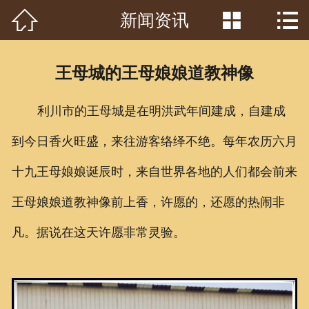



新闻资讯
首页

关于我们
王母城的王母娘娘道教神像
工程案例
利川市的王母城是在明洪武年间建成，自建成
产品中心
到今日香火旺盛，来往游客络绎不绝。每年农历六月
客户见证
十九王母娘娘诞辰时，来自世界各地的人们都会前来
常识问答
王母娘娘道教神像前上香，许愿的，还愿的热闹非
新闻资讯
凡。据说在这天许愿非常灵验。
荣誉资质
泥塑鉴赏