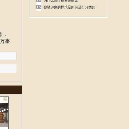
呢
为什么要给铜佛像贴金
弥勒佛像的样式是如何进行分类的
意，
，万事