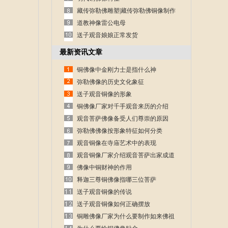
藏传弥勒佛雕塑|藏传弥勒佛铜像制作
道教神像雷公电母
送子观音娘娘正常发货
最新资讯文章
铜佛像中金刚力士是指什么神
弥勒佛像的历史文化象征
送子观音铜像的形象
铜佛像厂家对千手观音来历的介绍
观音菩萨佛像备受人们尊崇的原因
弥勒佛佛像按形象特征如何分类
观音铜像在寺庙艺术中的表现
观音铜像厂家介绍观音菩萨出家成道
的故事
佛像中铜财神的作用
释迦三尊铜佛像指哪三位菩萨
送子观音铜像的传说
送子观音铜像如何正确摆放
铜雕佛像厂家为什么要制作如来佛祖