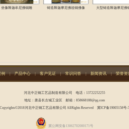
坐像释迦牟尼佛铜雕
铸造释迦摩尼佛祖铜佛像
大型铸造释迦摩尼佛
案例
产品中心
客户见证
常识问答
新闻资讯
荣誉资
|
|
|
|
|
河北中正铜工艺品制造有限公司 电话：13722252255
地址：唐县长古城工业区 邮箱：858668188@qq.com
Copyrights©2018 河北中正铜工艺品有限公司 All Rights Reserved
冀ICP备19005158号-
冀公网安备13062702000171号