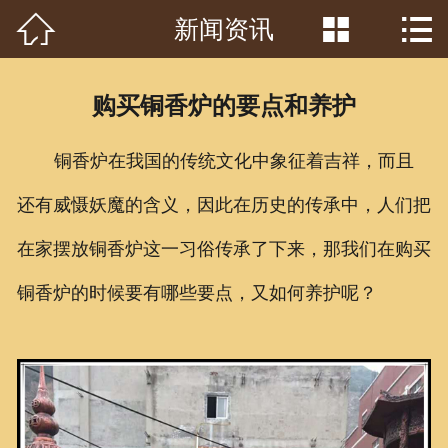



新闻资讯
首页

关于我们
购买铜香炉的要点和养护
工程案例
铜香炉在我国的传统文化中象征着吉祥，而且
产品中心
还有威慑妖魔的含义，因此在历史的传承中，人们把
客户见证
在家摆放铜香炉这一习俗传承了下来，那我们在购买
常识问答
铜香炉的时候要有哪些要点，又如何养护呢？
新闻资讯
荣誉资质
泥塑鉴赏