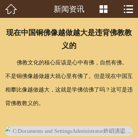



新闻资讯
首页

关于我们
现在中国铜佛像越做越大是违背佛教教
工程案例
义的
产品中心
佛教文化的核心应该是心中有佛，自然有佛。
客户见证
不是铜佛像越做越大就心里有佛了。但是现在中国互
常识问答
相攀比像越做越大，这就是学佛信佛了吗？这可是违
新闻资讯
背佛教教义的。
荣誉资质
泥塑鉴赏