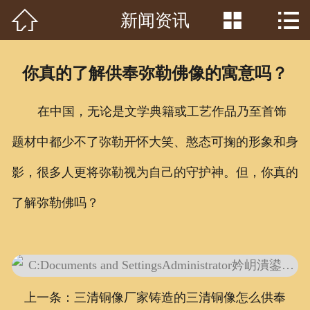



新闻资讯
首页

关于我们
你真的了解供奉弥勒佛像的寓意吗？
工程案例
在中国，无论是文学典籍或工艺作品乃至首饰
产品中心
题材中都少不了弥勒开怀大笑、憨态可掬的形象和身
客户见证
影，很多人更将弥勒视为自己的守护神。但，你真的
常识问答
了解弥勒佛吗？
新闻资讯
荣誉资质
上一条：三清铜像厂家铸造的三清铜像怎么供奉
泥塑鉴赏