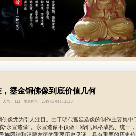
难，鎏金铜佛像到底价值几何
塑 人气：
122
发表时间：2019-05-04 15:21:10
铜佛像尤为引人注目。由于明代宫廷造像的制作主要集中
或“永宣造像”。永宣造像不仅做工精细,风格成熟、统一
民族团结和汉藏友谊的重要历史见证，具有重要的历史价