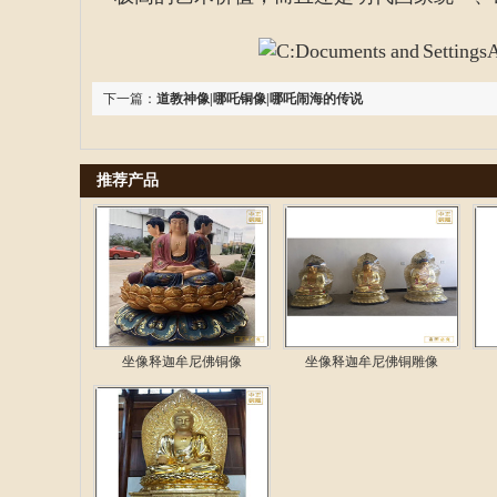
下一篇：
道教神像|哪吒铜像|哪吒闹海的传说
推荐产品
坐像释迦牟尼佛铜像
坐像释迦牟尼佛铜雕像