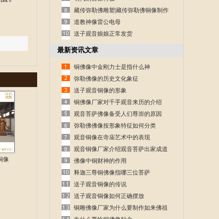
藏传弥勒佛雕塑|藏传弥勒佛铜像制作
道教神像雷公电母
送子观音娘娘正常发货
最新资讯文章
铜佛像中金刚力士是指什么神
弥勒佛像的历史文化象征
送子观音铜像的形象
铜佛像厂家对千手观音来历的介绍
观音菩萨佛像备受人们尊崇的原因
弥勒佛佛像按形象特征如何分类
观音铜像在寺庙艺术中的表现
观音铜像厂家介绍观音菩萨出家成道
铜像
的故事
佛像中铜财神的作用
释迦三尊铜佛像指哪三位菩萨
送子观音铜像的传说
送子观音铜像如何正确摆放
铜雕佛像厂家为什么要制作如来佛祖