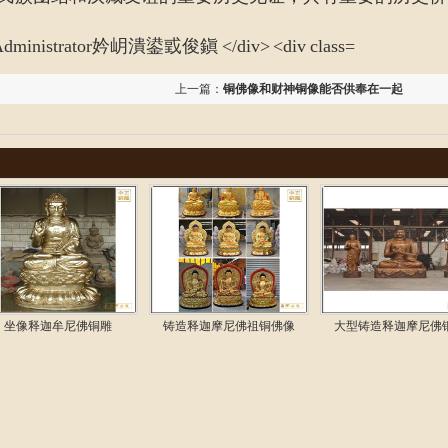
上一篇：
铜佛像和财神铜像能否供奉在一起
坐像释迦牟尼佛铜雕
铸造释迦摩尼佛祖铜佛像
大型铸造释迦摩尼佛