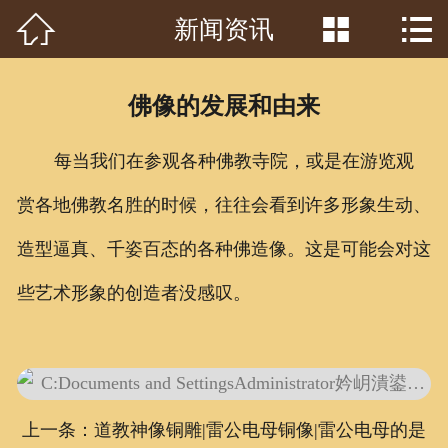



新闻资讯
首页

关于我们
佛像的发展和由来
工程案例
每当我们在参观各种佛教寺院，或是在游览观
产品中心
赏各地佛教名胜的时候，往往会看到许多形象生动、
客户见证
造型逼真、千姿百态的各种佛造像。这是可能会对这
常识问答
些艺术形象的创造者没感叹。
新闻资讯
荣誉资质
上一条：道教神像铜雕|雷公电母铜像|雷公电母的是
泥塑鉴赏