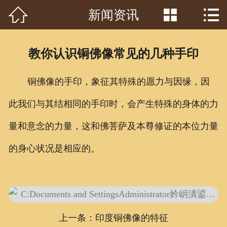



新闻资讯
首页

关于我们
教你认识铜佛像常见的几种手印
工程案例
铜佛像
的手印，象征其特殊的愿力与因缘，因
产品中心
此我们与其结相同的手印时，会产生特殊的身体的力
客户见证
量和意念的力量，这和佛菩萨及本尊修证的本位力量
常识问答
的身心状况是相应的。
新闻资讯
荣誉资质
上一条：印度铜佛像的特征
泥塑鉴赏