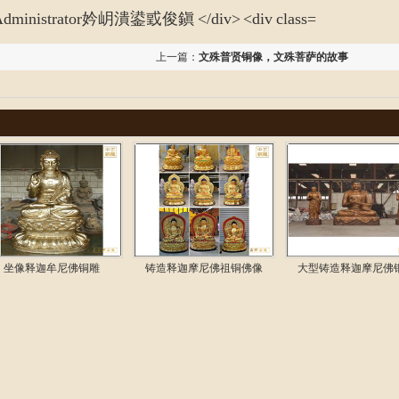
上一篇：
文殊普贤铜像，文殊菩萨的故事
坐像释迦牟尼佛铜雕
铸造释迦摩尼佛祖铜佛像
大型铸造释迦摩尼佛