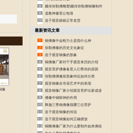
藏传弥勒佛雕塑|藏传弥勒佛铜像制作
道教神像雷公电母
送子观音娘娘正常发货
最新资讯文章
铜佛像中金刚力士是指什么神
弥勒佛像的历史文化象征
送子观音铜像的形象
铜佛像厂家对千手观音来历的介绍
观音菩萨佛像备受人们尊崇的原因
弥勒佛佛像按形象特征如何分类
观音铜像在寺庙艺术中的表现
铜像
观音铜像厂家介绍观音菩萨出家成道
的故事
佛像中铜财神的作用
释迦三尊铜佛像指哪三位菩萨
送子观音铜像的传说
送子观音铜像如何正确摆放
铜雕佛像厂家为什么要制作如来佛祖