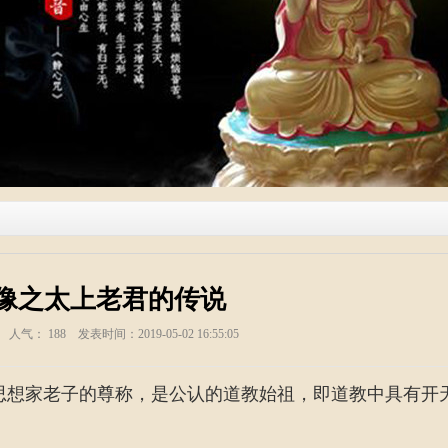
像之太上老君的传说
塑 人气：
188
发表时间：2019-05-02 16:55:05
思想家老子的尊称，是公认的道教始祖，即道教中具有开