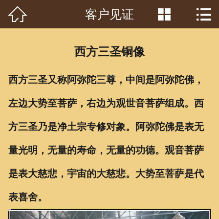



客户见证
首页

关于我们
西方三圣铜像
工程案例
西方三圣又称阿弥陀三尊，中间是阿弥陀佛，
产品中心
左边大势至菩萨，右边为观世音菩萨组成。西
客户见证
方三圣乃是净土宗专修对象。阿弥陀佛是表无
常识问答
量光明，无量的寿命，无量的功德。观音菩萨
新闻资讯
是表大慈悲，宇宙的大慈悲。大势至菩萨是代
荣誉资质
表喜舍。
泥塑鉴赏