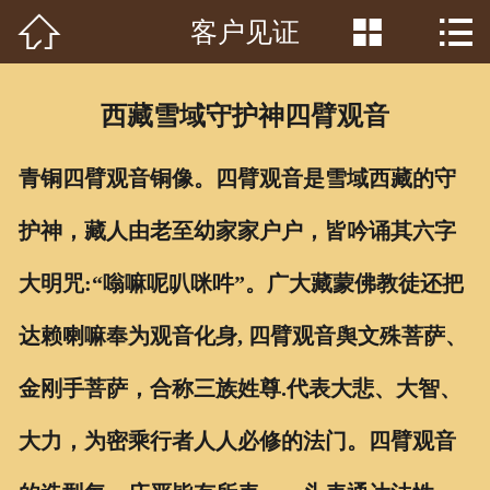



客户见证
首页

关于我们
西藏雪域守护神四臂观音
工程案例
青铜四臂观音铜像。四臂观音是雪域西藏的守
产品中心
护神，藏人由老至幼家家户户，皆吟诵其六字
客户见证
大明咒:“嗡嘛呢叭咪吽”。广大藏蒙佛教徒还把
常识问答
达赖喇嘛奉为观音化身, 四臂观音舆文殊菩萨、
新闻资讯
金刚手菩萨，合称三族姓尊.代表大悲、大智、
荣誉资质
大力，为密乘行者人人必修的法门。四臂观音
泥塑鉴赏